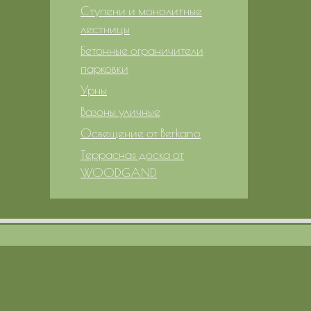
Ступени и монолитные
лестницы
Бетонные ограничители
парковки
Урны
Вазоны уличные
Освещение от Berkano
Террасная доска от
WOODGAND