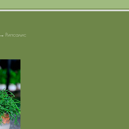
→
Рипсалис