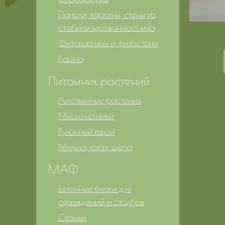
Панели, картины, стены из
стабилизированного мха
Фитокартины и фитостены
Кашпо
Питомник растений
Лиственные растения
Многолетники
Рулонный газон
Мульча, кора, щепа
МАФ
Бетонные блоки для
ограждений и столбов
Скамьи