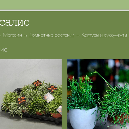
салис
→
Магазин
→
Комнатные растения
→
Кактусы и суккуленты
лис