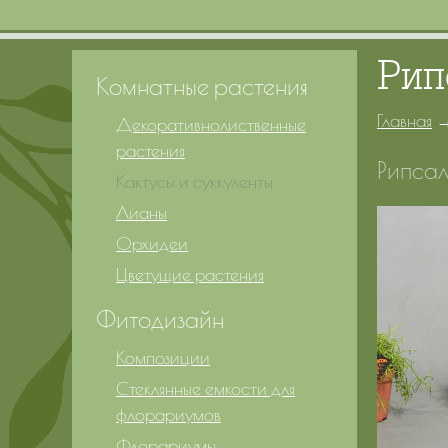
Рип
Комнатные растения
Главная
Декоративнолиственные
растения
Рипса
Кактусы и суккуленты
Лианы
Орхидеи
Цветущие растения
Фитодизайн
Композиции
Стеклянные емкости для
флорариумов
Флорариумы