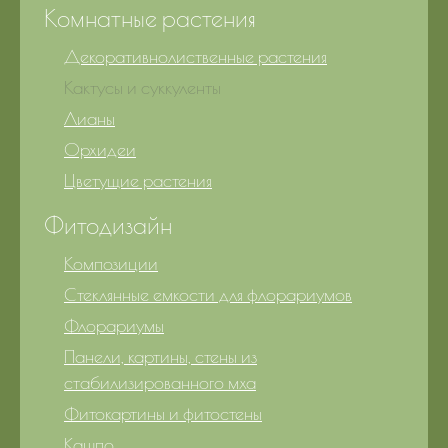
Комнатные растения
Декоративнолиственные растения
Кактусы и суккуленты
Лианы
Орхидеи
Цветущие растения
Фитодизайн
Композиции
Стеклянные емкости для флорариумов
Флорариумы
Панели, картины, стены из
стабилизированного мха
Фитокартины и фитостены
Кашпо