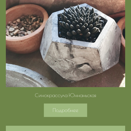
Синокрассула Юннаньская
Подробнее