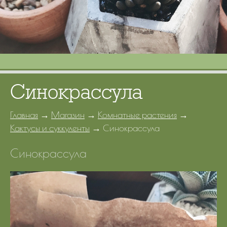
Портфолио
Цены
Контакты
Синокрассула
Главная
→
Магазин
→
Комнатные растения
→
Кактусы и суккуленты
→
Синокрассула
Синокрассула