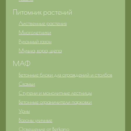
Питомник растений
Лиственные растения
Многолетники
Рулонный газон
Мульча, кора, щепа
МАФ
Бетонные блоки для ограждений и столбов
Скамьи
Ступени и монолитные лестницы
Бетонные ограничители парковки
Урны
Вазоны уличные
Освещение от Berkano