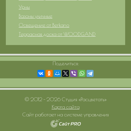
Урны
Вазоны уличные
Освещение от Berkano
Террасная доска от WOODGAND
Поделиться:
© 2012 – 2026 Студия «Расцветать»
Карта сайта
Сайт работает на системе управления