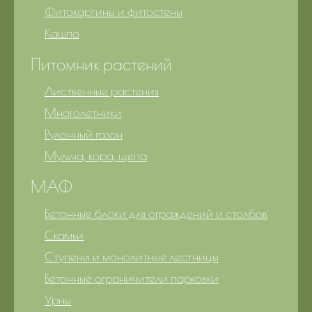
Фитокартины и фитостены
Кашпо
Питомник растений
Лиственные растения
Многолетники
Рулонный газон
Мульча, кора, щепа
МАФ
Бетонные блоки для ограждений и столбов
Скамьи
Ступени и монолитные лестницы
Бетонные ограничители парковки
Урны