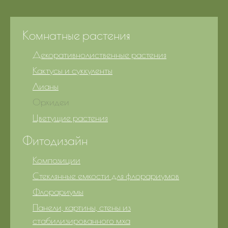
Комнатные растения
Декоративнолиственные растения
Кактусы и суккуленты
Лианы
Орхидеи
Цветущие растения
Фитодизайн
Композиции
Стеклянные емкости для флорариумов
Флорариумы
Панели, картины, стены из
стабилизированного мха