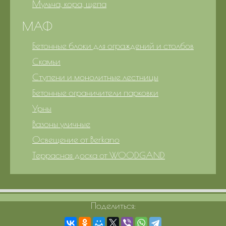
Мульча, кора, щепа
МАФ
Бетонные блоки для ограждений и столбов
Скамьи
Ступени и монолитные лестницы
Бетонные ограничители парковки
Урны
Вазоны уличные
Освещение от Berkano
Террасная доска от WOODGAND
Поделиться: