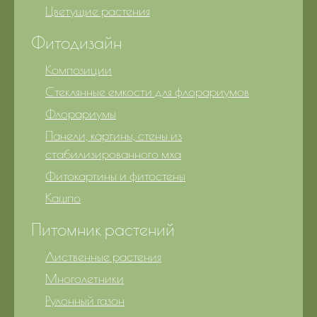
Цветущие растения
Фитодизайн
Композиции
Стеклянные емкости для флорариумов
Флорариумы
Панели, картины, стены из
стабилизированного мха
Фитокартины и фитостены
Кашпо
Питомник растений
Лиственные растения
Многолетники
Рулонный газон