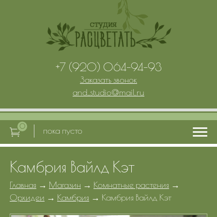
+7 (920) 064-94-93
Заказать звонок
and_studio
@
mail.ru
0
пока пусто
Камбрия Вайлд Кэт
Главная
Главная
→
Магазин
→
Комнатные растения
→
Орхидеи
→
Камбрия
→
Камбрия Вайлд Кэт
Услуги