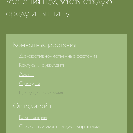
Растения под заказ каждую
среду и пятницу.
Комнатные растения
Декоративнолиственные растения
Кактусы и суккуленты
Лианы
Орхидеи
Цветущие растения
Фитодизайн
Композиции
Стеклянные емкости для флорариумов