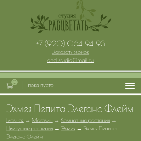
+7 (920) 064-94-93
Заказать звонок
and_studio
@
mail.ru
0
пока пусто
Эхмея Пепита Элеганс Флейм
Главная
Главная
→
Магазин
→
Комнатные растения
→
Цветущие растения
→
Эхмея
→
Эхмея Пепита
Услуги
Элеганс Флейм