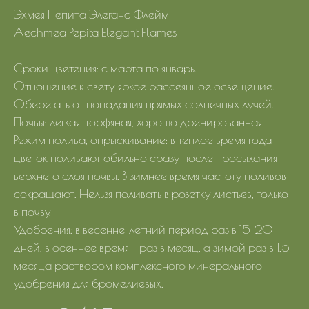
Эхмея Пепита Элеганс Флейм
Aechmea Pepita Elegant Flames
Сроки цветения: с марта по январь.
Отношение к свету: яркое рассеянное освещение.
Оберегать от попадания прямых солнечных лучей.
Почвы: легкая, торфяная, хорошо дренированная.
Режим полива, опрыскивание: в теплое время года
цветок поливают обильно сразу после просыхания
верхнего слоя почвы. В зимнее время частоту поливов
сокращают. Нельзя поливать в розетку листьев, только
в почву.
Удобрения: в весенне-летний период раз в 15-20
дней, в осеннее время – раз в месяц, а зимой раз в 1,5
месяца раствором комплексного минерального
удобрения для бромелиевых.