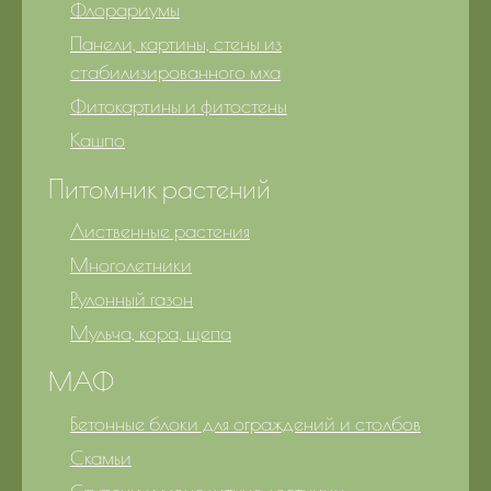
Флорариумы
Панели, картины, стены из
стабилизированного мха
Фитокартины и фитостены
Кашпо
Питомник растений
Лиственные растения
Многолетники
Рулонный газон
Мульча, кора, щепа
МАФ
Бетонные блоки для ограждений и столбов
Скамьи