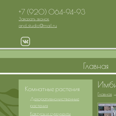
+7 (920) 064-94-93
Заказать звонок
and_studio
@
mail.ru
Главная
Имби
Комнатные растения
Главная
Декоративнолиственные
растения
Кактусы и суккуленты