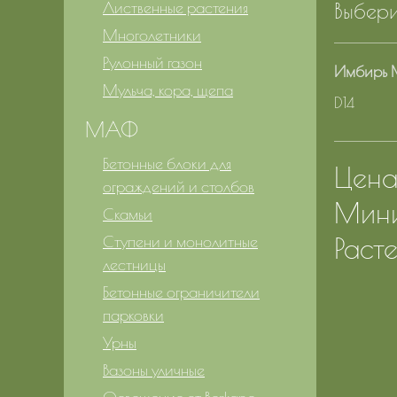
Лиственные растения
Выбери
Многолетники
Рулонный газон
Имбирь 
Мульча, кора, щепа
D14
МАФ
Бетонные блоки для
Цена 
ограждений и столбов
Мини
Скамьи
Расте
Ступени и монолитные
лестницы
Бетонные ограничители
парковки
Урны
Вазоны уличные