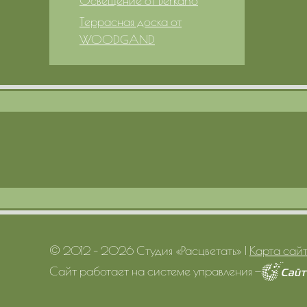
Освещение от Berkano
Террасная доска от
WOODGAND
© 2012 – 2026 Студия «Расцветать»
|
Карта сай
Сайт работает на системе управления
—