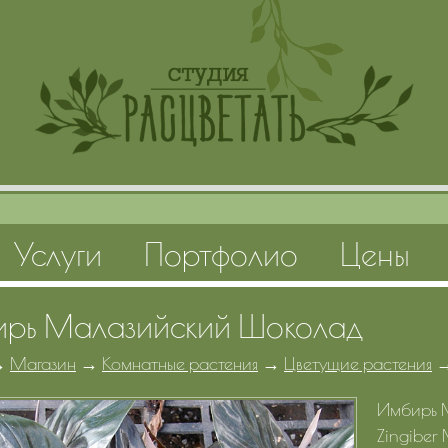
Услуги
Портфолио
Цены
рь Малазийский Шоколад
→
Магазин
→
Комнатные растения
→
Цветущие растения
Имбирь 
Zingiber