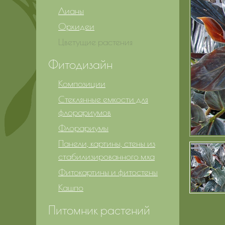
Лианы
Орхидеи
Цветущие растения
Фитодизайн
Композиции
Стеклянные емкости для
флорариумов
Флорариумы
Панели, картины, стены из
стабилизированного мха
Фитокартины и фитостены
Кашпо
Питомник растений