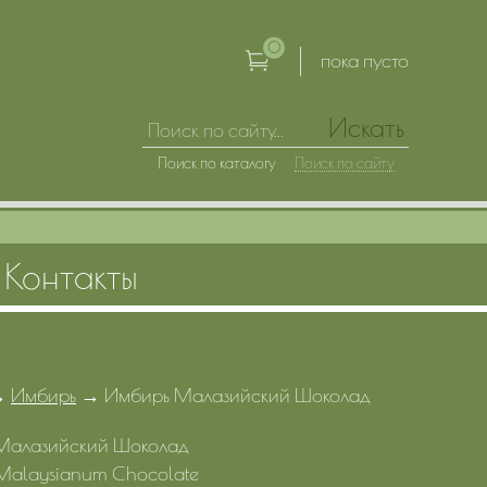
0
пока пусто
Искать
Поиск по каталогу
Поиск по сайту
Контакты
→
Имбирь
→
Имбирь Малазийский Шоколад
Малазийский Шоколад
 Malaysianum Chocolate