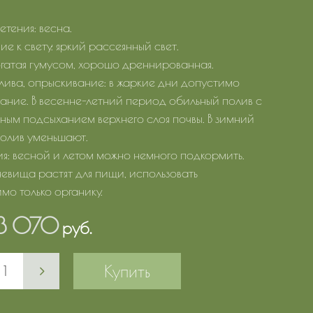
етения: весна.
е к свету: яркий рассеянный свет.
огатая гумусом, хорошо дреннированная.
лива, опрыскивание: в жаркие дни допустимо
ание. В весенне-летний период обильный полив с
ьным подсыханием верхнего слоя почвы. В зимний
олив уменьшают.
я: весной и летом можно немного подкормить.
невища растят для пищи, использовать
мо только органику.
3 070
руб.
Купить