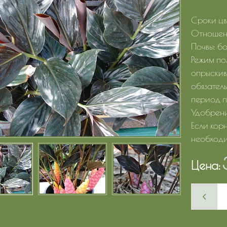
Сроки цв
Отношени
Почвы: б
Режим по
опрыскив
обязател
период п
Удобрени
Если кор
необходи
Цена: