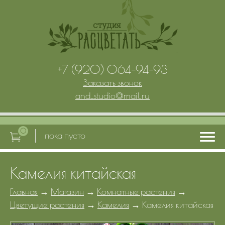
+7 (920) 064-94-93
Заказать звонок
and_studio
@
mail.ru
0
пока пусто
Камелия китайская
Главная
Главная
→
Магазин
→
Комнатные растения
→
Цветущие растения
→
Камелия
→
Камелия китайская
Услуги