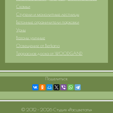
Скамьи
Ступени и монолитные лестницы
Бетонные ограничители парковки
Урны
Вазоны уличные
Освещение от Berkano
Террасная доска от WOODGAND
Поделиться:
© 2012 – 2026 Студия «Расцветать»