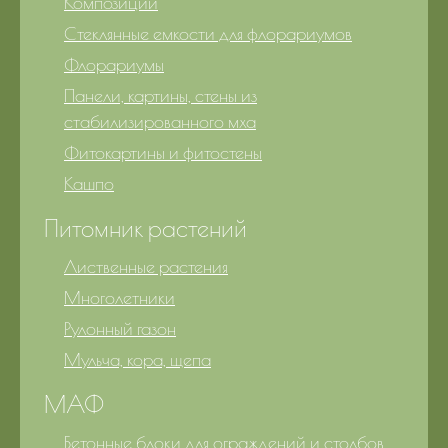
Композиции
Стеклянные емкости для флорариумов
Флорариумы
Панели, картины, стены из
стабилизированного мха
Фитокартины и фитостены
Кашпо
Питомник растений
Лиственные растения
Многолетники
Рулонный газон
Мульча, кора, щепа
МАФ
Бетонные блоки для ограждений и столбов