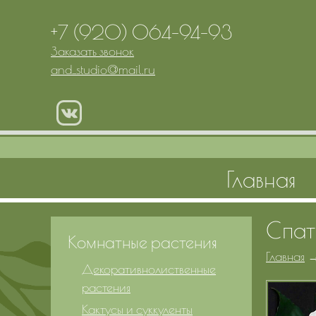
+7 (920) 064-94-93
Заказать звонок
and_studio
@
mail.ru
Главная
Спат
Комнатные растения
Главная
Декоративнолиственные
растения
Кактусы и суккуленты