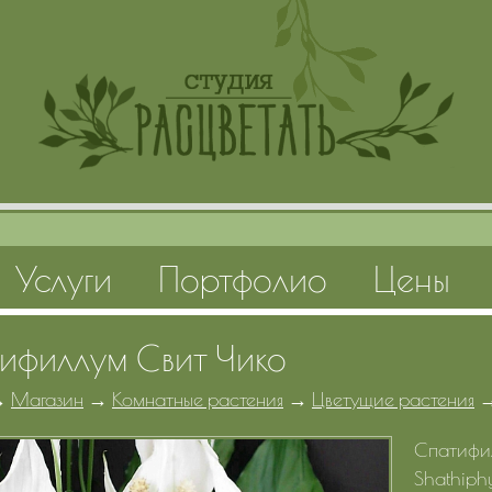
Услуги
Портфолио
Цены
ифиллум Свит Чико
→
Магазин
→
Комнатные растения
→
Цветущие растения
Спатифил
Shathiph