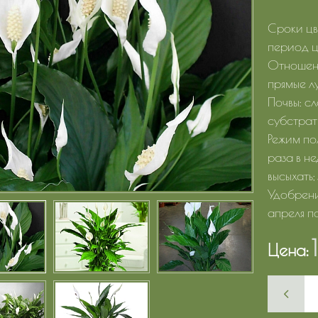
Сроки цве
период ц
Отношени
прямые л
Почвы: с
субстрат
Режим по
раза в н
высыхать;
Удобрени
апреля по
Цена: