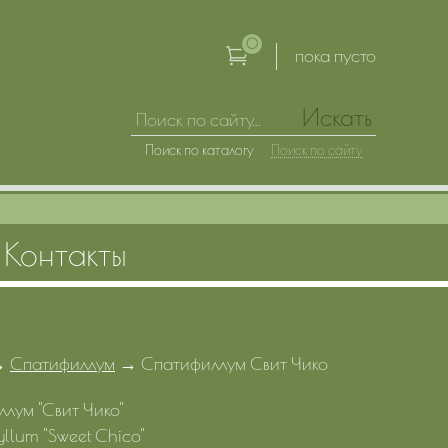
0
пока пусто
Искать
Поиск по каталогу
Поиск по сайту
Контакты
→
Спатифиллум
→
Спатифиллум Свит Чико
лум "Свит Чико"
yllum "Sweet Chico"