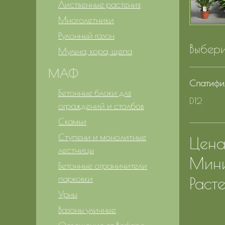
Лиственные растения
Многолетники
Рулонный газон
Выбери
Мульча, кора, щепа
МАФ
Спатифил
Бетонные блоки для
D12
ограждений и столбов
Скамьи
Ступени и монолитные
Цена 
лестницы
Мини
Бетонные ограничители
парковки
Расте
Урны
Вазоны уличные