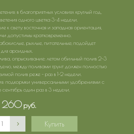
тения: в благоприятных условиях круглый год,
ветения одного цветка 3-4 недели.
е к свету: восточная и западная ориентация,
учи допустимы кратковременно.
лабокислые, рыхлые, питательные; подойдет
 для ароидных.
лива, опрыскивание: летом обильный полив 2-3
еделю, между поливами грунт должен полностью
 зимой полив реже – раз в 1-2 недели.
я: подкормки универсальными удобрениями с
 сентябрь один раз в 3 недели.
1 260
руб.
Купить