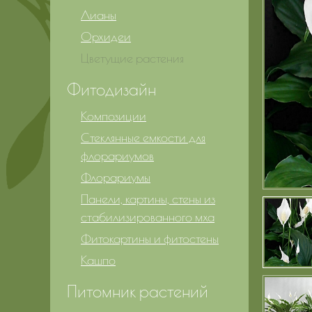
Лианы
Орхидеи
Цветущие растения
Фитодизайн
Композиции
Стеклянные емкости для
флорариумов
Флорариумы
Панели, картины, стены из
стабилизированного мха
Фитокартины и фитостены
Кашпо
Питомник растений