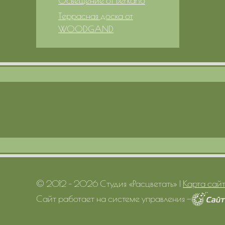
Освещение от Berkano
Террасная доска от
WOODGAND
© 2012 – 2026 Студия «Расцветать»
|
Карта сай
Сайт работает на системе управления
—