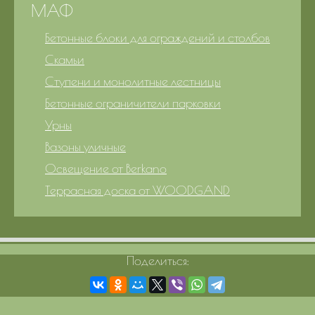
МАФ
Бетонные блоки для ограждений и столбов
Скамьи
Ступени и монолитные лестницы
Бетонные ограничители парковки
Урны
Вазоны уличные
Освещение от Berkano
Террасная доска от WOODGAND
Поделиться: