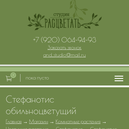
+7 (920) 064-94-93
Заказать звонок
and_studio
@
mail.ru
0
пока пусто
Стефанотис
Главная
обильноцветущий
Услуги
Главная
→
Магазин
→
Комнатные растения
→
Цветущие растения
→
Стефанотис
→
Стефанотис