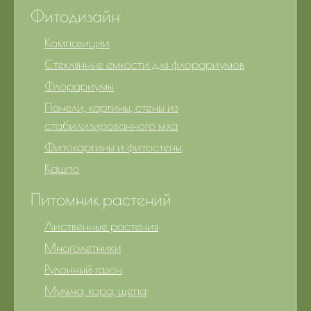
Фитодизайн
Композиции
Стеклянные емкости для флорариумов
Флорариумы
Панели, картины, стены из
стабилизированного мха
Фитокартины и фитостены
Кашпо
Питомник растений
Лиственные растения
Многолетники
Рулонный газон
Мульча, кора, щепа