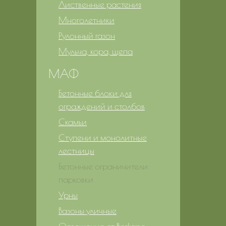
Лиственные растения
Многолетники
Рулонный газон
Мульча, кора, щепа
МАФ
Бетонные блоки для
ограждений и столбов
Скамьи
Ступени и монолитные
лестницы
Бетонные ограничители
парковки
Урны
Вазоны уличные