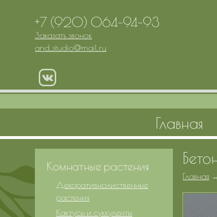
+7 (920) 064-94-93
Заказать звонок
and_studio
@
mail.ru
Главная
Бето
Комнатные растения
Главная
Декоративнолиственные
растения
Кактусы и суккуленты