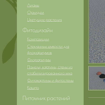
Лианы
Орхидеи
Цветущие растения
Фитодизайн
Композиции
Стеклянные емкости для
флорариумов
Флорариумы
Панели, картины, стены из
стабилизированного мха
Фитокартины и фитостены
Кашпо
Питомник растений