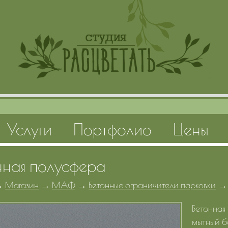
Услуги
Портфолио
Цены
нная полусфера
→
Магазин
→
МАФ
→
Бетонные ограничители парковки
Бетонная
мытный б