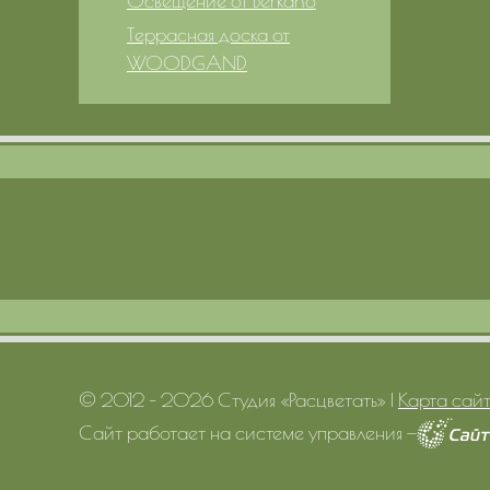
Освещение от Berkano
Террасная доска от
WOODGAND
© 2012 – 2026 Студия «Расцветать»
|
Карта сай
Сайт работает на системе управления
—