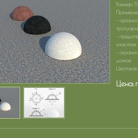
Размер:
Применен
- органи
тротуара
- предот
участках
- ограни
домов.
Цветовая
Цена: