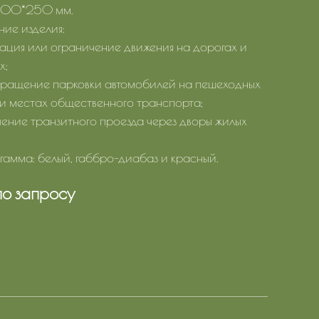
 500*250 мм.
ие изделия:
зация или ограничение движения на дорогах и
х;
вращение парковки автомобилей на пешеходных
 и местах общественного транспорта;
чение транзитного проезда через дворы жилых
 гамма: белый, габбро-диабаз и красный.
по запросу