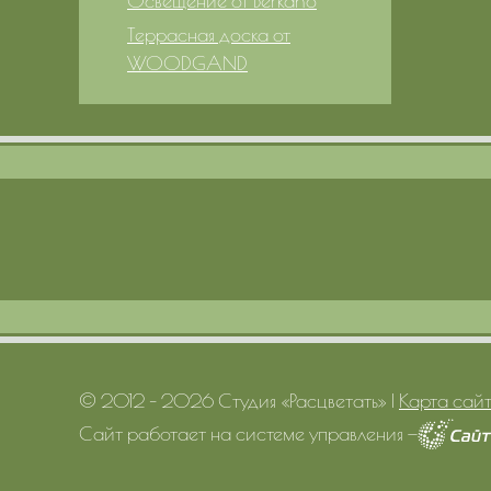
Освещение от Berkano
Террасная доска от
WOODGAND
© 2012 – 2026 Студия «Расцветать»
|
Карта сай
Сайт работает на системе управления
—