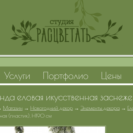
Услуги
Портфолио
Цены
янда еловая икусственная заснеже
→
Магазин
→
Новогодний декор
→
Элементы декора
→
Ел
ная (пластик), H190 см