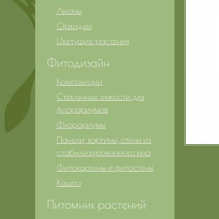
Лианы
Орхидеи
Цветущие растения
Фитодизайн
Композиции
Стеклянные емкости для
флорариумов
Флорариумы
Панели, картины, стены из
стабилизированного мха
Фитокартины и фитостены
Кашпо
Питомник растений