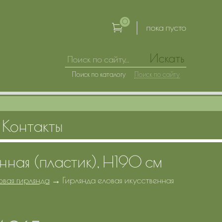
0
пока пусто
Искать
Поиск по каталогу
Поиск по сайту
Контакты
нная (пластик), H190 см
овая гирлянда
→
Гирлянда еловая икусственная