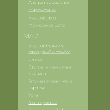
Лиственные растения
Многолетники
Рулонный газон
Мульча, кора, щепа
МАФ
Бетонные блоки для
ограждений и столбов
Скамьи
Ступени и монолитные
лестницы
Бетонные ограничители
парковки
Урны
Вазоны уличные