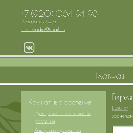
+7 (920) 064-94-93
Заказать звонок
and_studio
@
mail.ru
Главная
Гирл
Комнатные растения
Главная
Декоративнолиственные
заснежен
растения
Кактусы и суккуленты