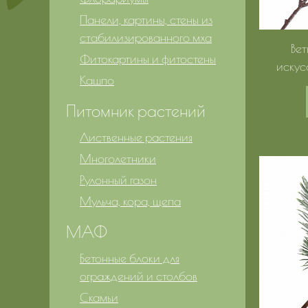
Панели, картины, стены из
стабилизированного мха
Вет
Фитокартины и фитостены
искус
Кашпо
Питомник растений
Лиственные растения
Многолетники
Рулонный газон
Мульча, кора, щепа
МАФ
Бетонные блоки для
ограждений и столбов
Скамьи