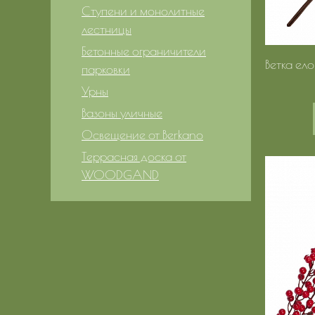
Ступени и монолитные
лестницы
Бетонные ограничители
Ветка ел
парковки
Урны
Вазоны уличные
Освещение от Berkano
Террасная доска от
WOODGAND