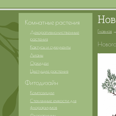
Нов
Комнатные растения
Главная
Декоративнолиственные
растения
Нового
Кактусы и суккуленты
Лианы
Орхидеи
Цветущие растения
Фитодизайн
Композиции
Стеклянные емкости для
флорариумов
Флорариумы