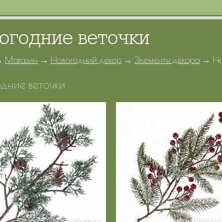
огодние веточки
→
Магазин
→
Новогодний декор
→
Элементы декора
→
Но
дние веточки