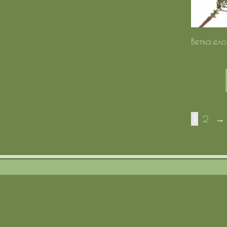
Ветка ело
1
2
→