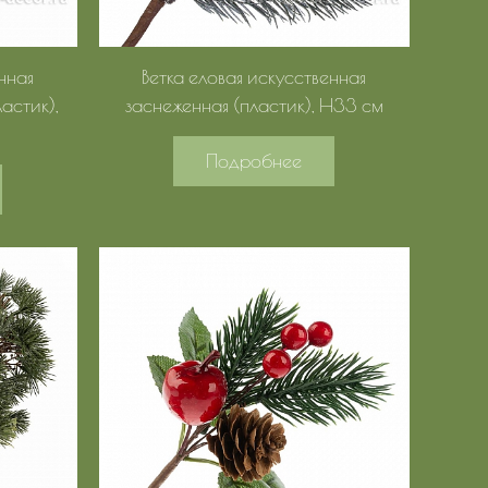
нная
Ветка еловая искусственная
астик),
заснеженная (пластик), H33 см
Подробнее