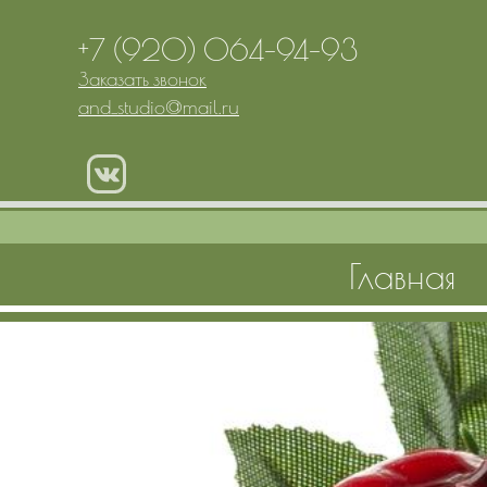
+7 (920) 064-94-93
Заказать звонок
and_studio
@
mail.ru
Главная