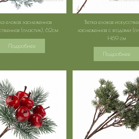
ка еловая заснеженная
Ветка еловая искусстве
ственная (пластик), 62см
заснеженная с ягодами (пл
H69 см
Подробнее
Подробнее