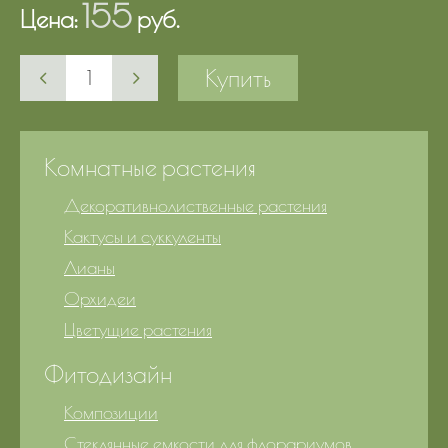
155
Цена:
руб.
Купить
Комнатные растения
Декоративнолиственные растения
Кактусы и суккуленты
Лианы
Орхидеи
Цветущие растения
Фитодизайн
Композиции
Стеклянные емкости для флорариумов