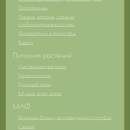
Флорариумы
Панели, картины, стены из
стабилизированного мха
Фитокартины и фитостены
Кашпо
Питомник растений
Лиственные растения
Многолетники
Рулонный газон
Мульча, кора, щепа
МАФ
Бетонные блоки для ограждений и столбов
Скамьи