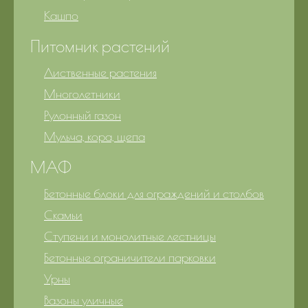
Кашпо
Питомник растений
Лиственные растения
Многолетники
Рулонный газон
Мульча, кора, щепа
МАФ
Бетонные блоки для ограждений и столбов
Скамьи
Ступени и монолитные лестницы
Бетонные ограничители парковки
Урны
Вазоны уличные