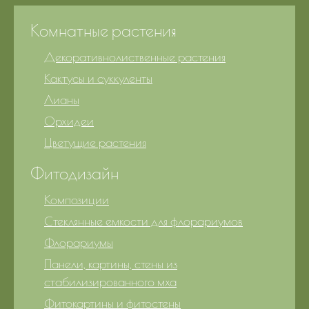
Комнатные растения
Декоративнолиственные растения
Кактусы и суккуленты
Лианы
Орхидеи
Цветущие растения
Фитодизайн
Композиции
Стеклянные емкости для флорариумов
Флорариумы
Панели, картины, стены из
стабилизированного мха
Фитокартины и фитостены