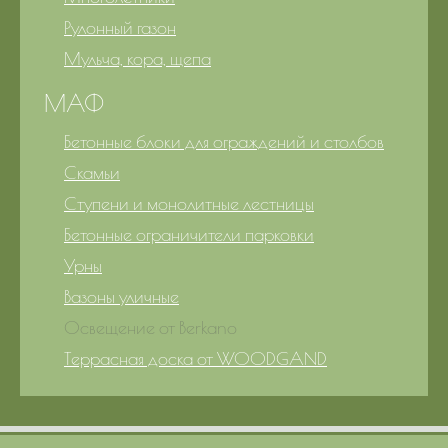
Рулонный газон
Мульча, кора, щепа
МАФ
Бетонные блоки для ограждений и столбов
Скамьи
Ступени и монолитные лестницы
Бетонные ограничители парковки
Урны
Вазоны уличные
Освещение от Berkano
Террасная доска от WOODGAND