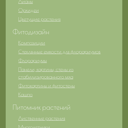
Лианы
Орхидеи
Цветущие растения
Фитодизайн
Композиции
Стеклянные емкости для флорариумов
Флорариумы
Панели, картины, стены из
стабилизированного мха
Фитокартины и фитостены
Кашпо
Питомник растений
Лиственные растения
Многолетники