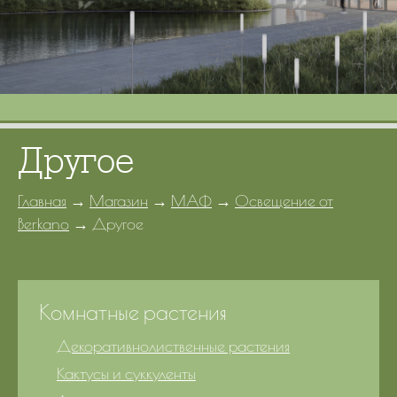
Портфолио
Цены
Контакты
Другое
Главная
→
Магазин
→
МАФ
→
Освещение от
Berkano
→
Другое
Комнатные растения
Декоративнолиственные растения
Кактусы и суккуленты