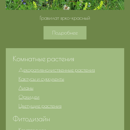
Гравилат ярко-красный
Подробнее
Комнатные растения
Декоративнолиственные растения
Кактусы и суккуленты
Лианы
Орхидеи
Цветущие растения
Фитодизайн
Композиции