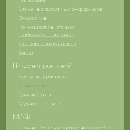
Стеклянные емкости для флорариумов
Флорариумы
Панели, картины, стены из
стабилизированного мха
Фитокартины и фитостены
Кашпо
Питомник растений
Лиственные растения
Многолетники
Рулонный газон
Мульча, кора, щепа
МАФ
Бетонные блоки для ограждений и столбов