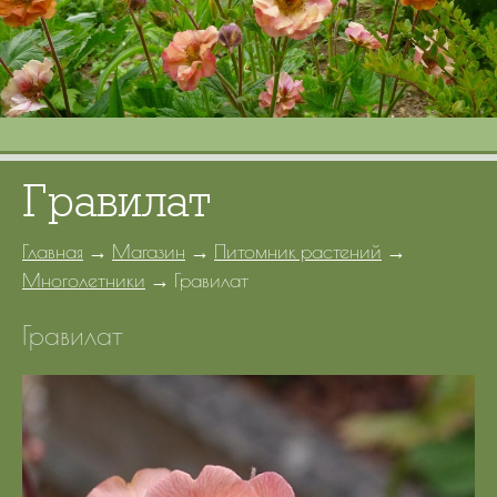
Портфолио
Цены
Контакты
Гравилат
Главная
→
Магазин
→
Питомник растений
→
Многолетники
→
Гравилат
Гравилат