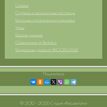
Скамьи
Ступени и монолитные лестницы
Бетонные ограничители парковки
Урны
Вазоны уличные
Освещение от Berkano
Террасная доска от WOODGAND
Поделиться:
© 2012 – 2026 Студия «Расцветать»