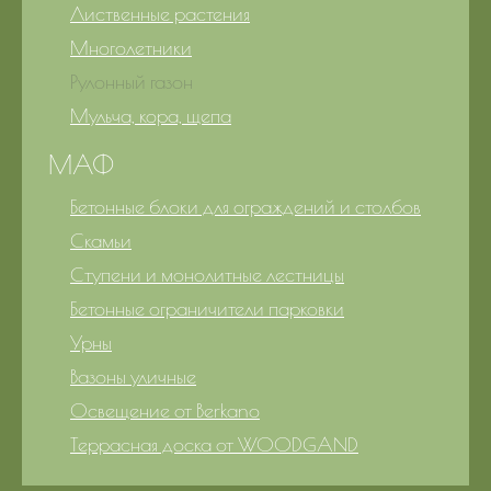
Лиственные растения
Многолетники
Рулонный газон
Мульча, кора, щепа
МАФ
Бетонные блоки для ограждений и столбов
Скамьи
Ступени и монолитные лестницы
Бетонные ограничители парковки
Урны
Вазоны уличные
Освещение от Berkano
Террасная доска от WOODGAND