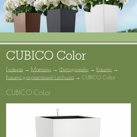
Портфолио
Цены
Контакты
CUBICO Color
Главная
→
Магазин
→
Фитодизайн
→
Кашпо
→
Кашпо для растений Lechuza
→
CUBICO Color
CUBICO Color