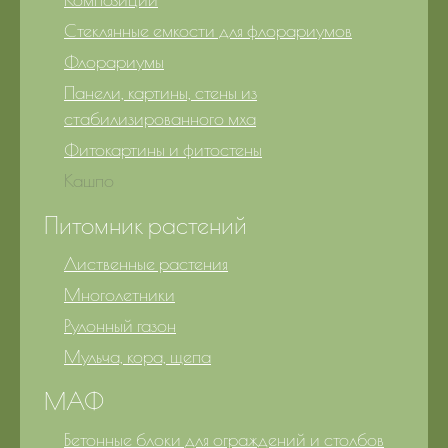
Стеклянные емкости для флорариумов
Флорариумы
Панели, картины, стены из
стабилизированного мха
Фитокартины и фитостены
Кашпо
Питомник растений
Лиственные растения
Многолетники
Рулонный газон
Мульча, кора, щепа
МАФ
Бетонные блоки для ограждений и столбов