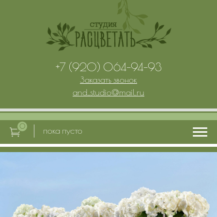
+7 (920) 064-94-93
Заказать звонок
and_studio
@
mail.ru
0
пока пусто
Главная
Услуги