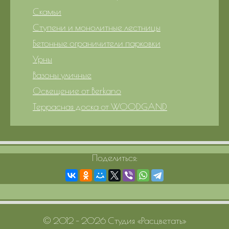
Скамьи
Ступени и монолитные лестницы
Бетонные ограничители парковки
Урны
Вазоны уличные
Освещение от Berkano
Террасная доска от WOODGAND
Поделиться:
© 2012 – 2026 Студия «Расцветать»