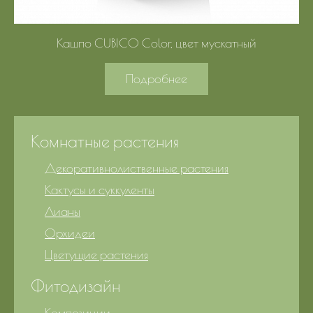
Кашпо CUBICO Color, цвет мускатный
Подробнее
Комнатные растения
Декоративнолиственные растения
Кактусы и суккуленты
Лианы
Орхидеи
Цветущие растения
Фитодизайн
Композиции