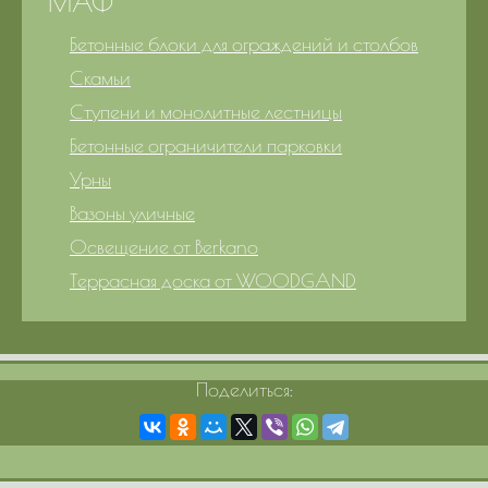
МАФ
Бетонные блоки для ограждений и столбов
Скамьи
Ступени и монолитные лестницы
Бетонные ограничители парковки
Урны
Вазоны уличные
Освещение от Berkano
Террасная доска от WOODGAND
Поделиться: