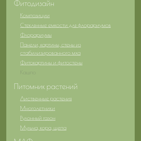
Фитодизайн
Композиции
Стеклянные емкости для флорариумов
Флорариумы
Панели, картины, стены из
стабилизированного мха
Фитокартины и фитостены
Кашпо
Питомник растений
Лиственные растения
Многолетники
Рулонный газон
Мульча, кора, щепа