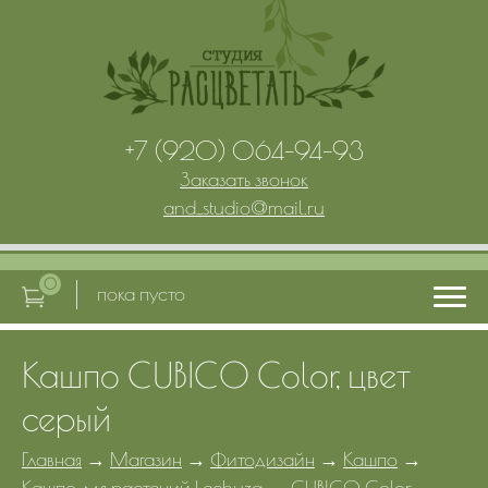
+7 (920) 064-94-93
Заказать звонок
and_studio
@
mail.ru
0
пока пусто
Кашпо CUBICO Color, цвет
Главная
серый
Услуги
Главная
→
Магазин
→
Фитодизайн
→
Кашпо
→
Кашпо для растений Lechuza
→
CUBICO Color
→