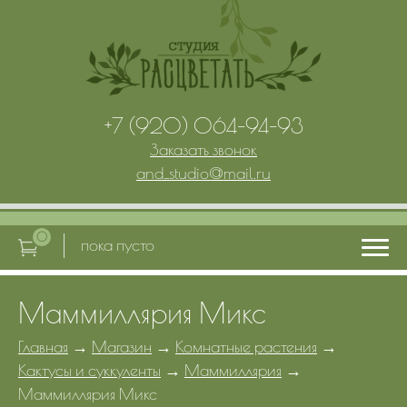
+7 (920) 064-94-93
Заказать звонок
and_studio
@
mail.ru
0
пока пусто
Маммиллярия Микс
Главная
Главная
→
Магазин
→
Комнатные растения
→
Кактусы и суккуленты
→
Маммиллярия
→
Услуги
Маммиллярия Микс