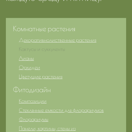
Комнатные растения
Декоративнолиственные растения
Кактусы и суккуленты
Лианы
Орхидеи
Цветущие растения
Фитодизайн
Композиции
Стеклянные емкости для флорариумов
Флорариумы
Панели, картины, стены из