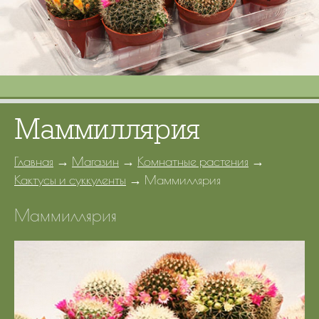
Портфолио
Цены
Контакты
Маммиллярия
Главная
→
Магазин
→
Комнатные растения
→
Кактусы и суккуленты
→
Маммиллярия
Маммиллярия