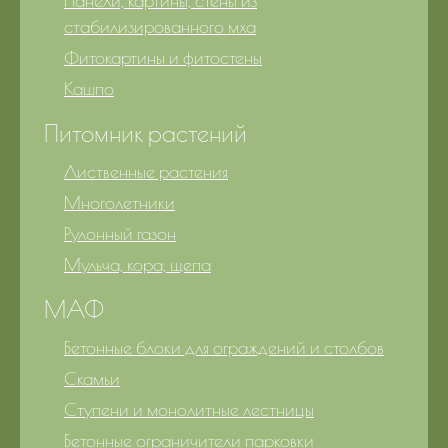
Панели, картины, стены из
стабилизированного мха
Фитокартины и фитостены
Кашпо
Питомник растений
Лиственные растения
Многолетники
Рулонный газон
Мульча, кора, щепа
МАФ
Бетонные блоки для ограждений и столбов
Скамьи
Ступени и монолитные лестницы
Бетонные ограничители парковки