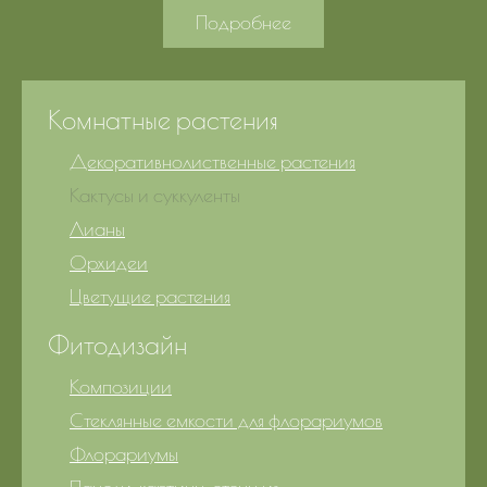
Подробнее
Комнатные растения
Декоративнолиственные растения
Кактусы и суккуленты
Лианы
Орхидеи
Цветущие растения
Фитодизайн
Композиции
Стеклянные емкости для флорариумов
Флорариумы