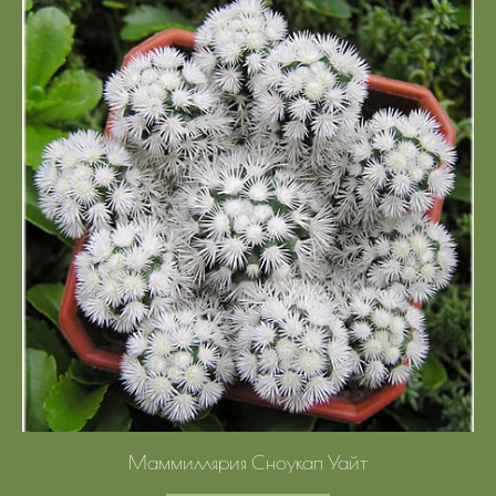
Маммиллярия Сноукап Уайт