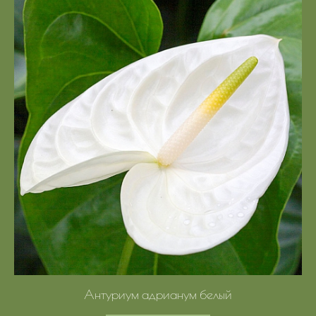
Антуриум адрианум белый