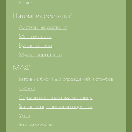
Кашпо
Питомник растений
Лиственные растения
Многолетники
Рулонный газон
Мульча, кора, щепа
МАФ
Бетонные блоки для ограждений и столбов
Скамьи
Ступени и монолитные лестницы
Бетонные ограничители парковки
Урны
Вазоны уличные