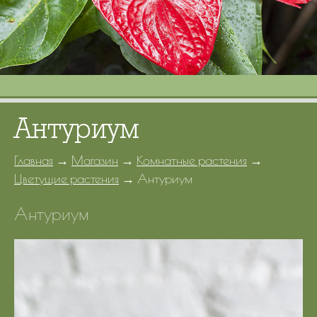
Портфолио
Цены
Контакты
Антуриум
Главная
→
Магазин
→
Комнатные растения
→
Цветущие растения
→
Антуриум
Антуриум