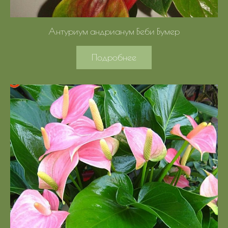
Антуриум андрианум Беби Бумер
Подробнее