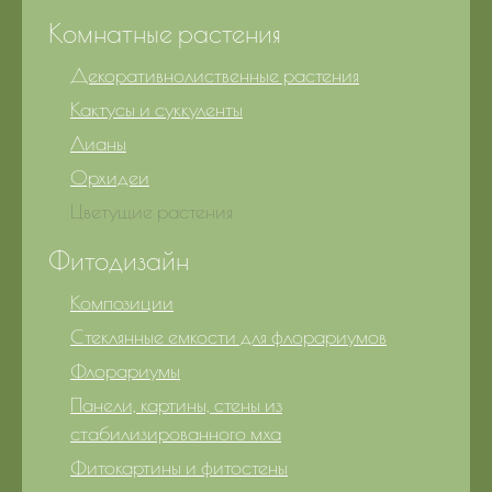
Комнатные растения
Декоративнолиственные растения
Кактусы и суккуленты
Лианы
Орхидеи
Цветущие растения
Фитодизайн
Композиции
Стеклянные емкости для флорариумов
Флорариумы
Панели, картины, стены из
стабилизированного мха
Фитокартины и фитостены