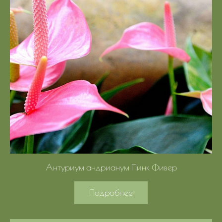
Антуриум андрианум Пинк Фивер
Подробнее