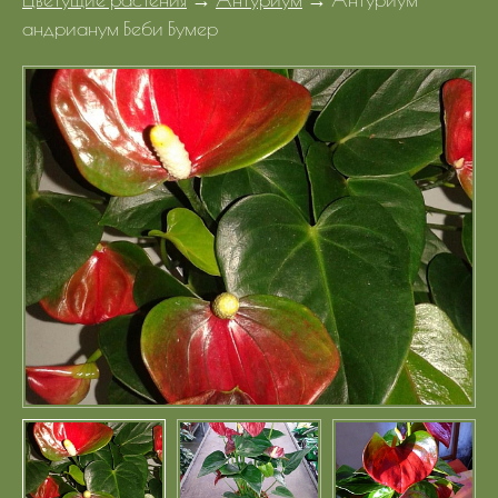
Портфолио
андрианум Беби Бумер
Цены
Контакты