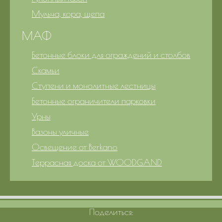
Мульча, кора, щепа
МАФ
Бетонные блоки для ограждений и столбов
Скамьи
Ступени и монолитные лестницы
Бетонные ограничители парковки
Урны
Вазоны уличные
Освещение от Berkano
Террасная доска от WOODGAND
Поделиться: