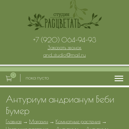
+7 (920) 064-94-93
Заказать звонок
and_studio
@
mail.ru
0
пока пусто
Антуриум андрианум Беби
Главная
Бумер
Услуги
Главная
→
Магазин
→
Комнатные растения
→
Цветущие растения
→
Антуриум
→
Антуриум