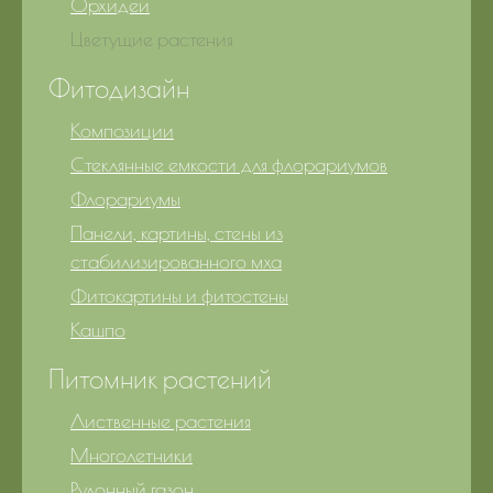
Орхидеи
Цветущие растения
Фитодизайн
Композиции
Стеклянные емкости для флорариумов
Флорариумы
Панели, картины, стены из
стабилизированного мха
Фитокартины и фитостены
Кашпо
Питомник растений
Лиственные растения
Многолетники
Рулонный газон