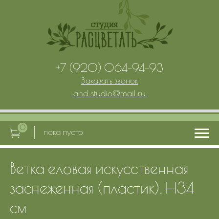
+7 (920) 064-94-93
Заказать звонок
and_studio
@
mail.ru
0
пока пусто
Ветка еловая искусственная
Главная
заснеженная (пластик), H34
Услуги
см