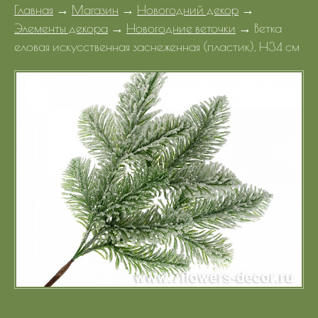
Главная
→
Магазин
→
Новогодний декор
→
Портфолио
Элементы декора
→
Новогодние веточки
→
Ветка
еловая искусственная заснеженная (пластик), H34 см
Цены
Контакты