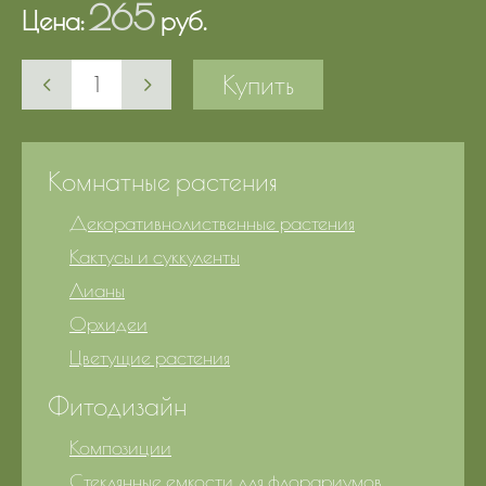
265
Цена:
руб.
Купить
Комнатные растения
Декоративнолиственные растения
Кактусы и суккуленты
Лианы
Орхидеи
Цветущие растения
Фитодизайн
Композиции
Стеклянные емкости для флорариумов