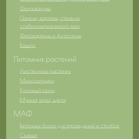
Флорариумы
Панели, картины, стены из
стабилизированного мха
Фитокартины и фитостены
Кашпо
Питомник растений
Лиственные растения
Многолетники
Рулонный газон
Мульча, кора, щепа
МАФ
Бетонные блоки для ограждений и столбов
Скамьи