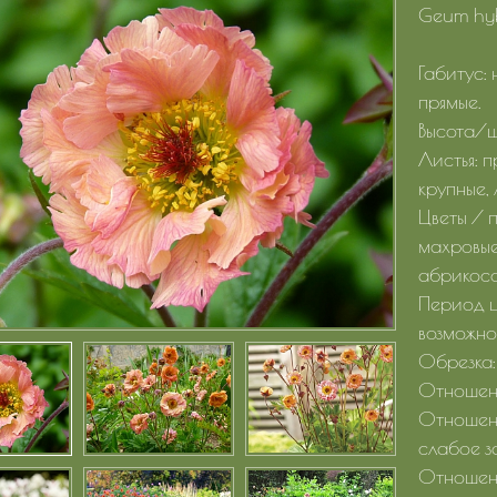
Geum hyb
Габитус:
прямые.
Высота/ш
Листья: п
крупные,
Цветы / 
махровые
абрикосо
Период ц
возможно
Обрезка:
Отношени
Отношени
слабое з
Отношени