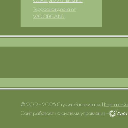
Освещение от Berkano
Террасная доска от
WOODGAND
© 2012 – 2026 Студия «Расцветать»
|
Карта сай
Сайт работает на системе управления
—