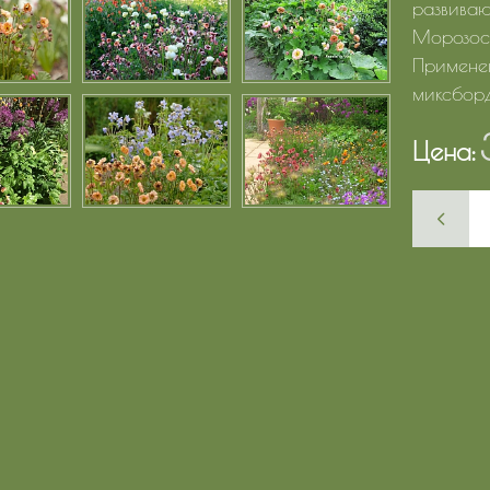
развиваю
Морозост
Применен
миксбор
Цена: