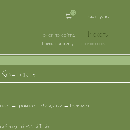
0
пока пусто
Искать
Поиск по каталогу
Поиск по сайту
Контакты
вилат
→
Гравилат гибридный
→
Гравилат
 гибридный «Май Тай»