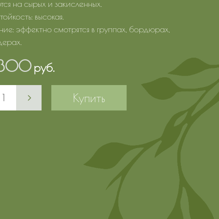
тся на сырых и закисленных.
ойкость: высокая.
ие: эффектно смотрятся в группах, бордюрах,
дерах.
300
руб.
Купить