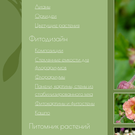
Лианы
Орхидеи
Цветущие растения
Фитодизайн
Композиции
Стеклянные емкости для
флорариумов
Флорариумы
Панели, картины, стены из
стабилизированного мха
Фитокартины и фитостены
Кашпо
Питомник растений