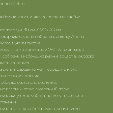
rida 'Mai Tai'
 небольшое корневищное растение, стебли
аг посадки: 45 см / 20х20 см.
рикорневые листья собраны в розетку. Листья
 лировидно-перистые.
плоды: цветки диаметром 2-3 см одиночные,
, собраны в небольшие рыхлые соцветия, окраска
во-персиковая.
ветения: середина мая - середина июля,
 повторное цветение.
 обрезка отцветших соцветий.
е к влаге / полив: умеренный полив.
е к свету: светолюбивы, но могут переносить
атенение.
е к почве: нетребователен, однако плохо