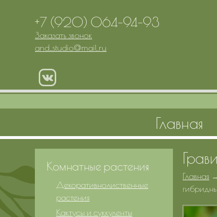
+7 (920) 064-94-93
Заказать звонок
and_studio
@
mail.ru
Главная
Грав
Комнатные растения
Главная
Декоративнолиственные
гибридн
растения
Кактусы и суккуленты