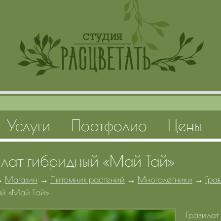
Услуги
Портфолио
Цены
илат гибридный «Май Тай»
→
Магазин
→
Питомник растений
→
Многолетники
→
Гра
ый «Май Тай»
Гравилат